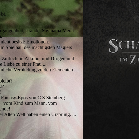
ist.
rgangenheit, strandet Savinama Merat
n.
nicht besitzt: Emotionen.
m Spielball des mächtigsten Magiers
r Zuflucht in Alkohol und Drogen und
e Liebe zu einer Frau ...
nliche Verbindung zu den Elementen
bleibt?
st?
!
e Fantasy-Epos von C.S.Steinberg.
st – vom Kind zum Mann, vom
ende!
r Alten Welt haben einen Ursprung. ...