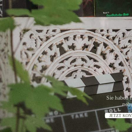
Sie haben I
nehm
JETZT KON