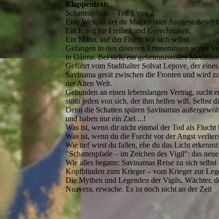
Klappentext:
Schattenpfade – Teil 1 von 2
Eine Welt, in der du Magier oder Ausgestoßener b
Ein Krieg für Freiheit und Gerechtigkeit.
Ein Mann, auf der Flucht vor sich selbst.
Gefangen in den düsteren Erinnerungen seiner Ve
in Dáima. Bei sich, ein geheimnisvolles Medaillo
Geführt vom Stadthalter Solvat Lepove, der eines 
Savinama gerät zwischen die Fronten und wird zu
der Alten Welt.
Gebunden an einen lebenslangen Vertrag, sucht e
stößt jeden von sich, der ihm helfen will. Selbst di
Denn die Schatten spüren Savinamas außergewöh
und haben nur ein Ziel ...!
Was ist, wenn dir nicht einmal der Tod als Flucht 
Was ist, wenn du die Furcht vor der Angst verlier
Wie tief wirst du fallen, ehe du das Licht erkennst
"Schattenpfade – im Zeichen des Vigil": das neu
Wie alles begann: Savinamas Reise zu sich selb
Kopfblinden zum Krieger – vom Krieger zur Leg
Die Mythen und Legenden der Vigils, Wächter, de
Nuavera, erwache. Es ist noch nicht an der Zeit