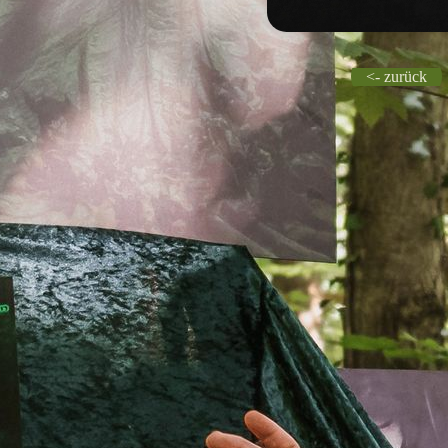
<- zurück
.