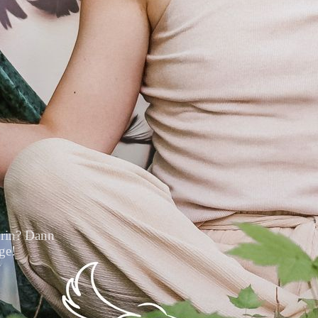
orin? Dann
ge!