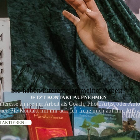
Sie haben Interesse an meiner Arbeit?
JETZT KONTAKT AUFNEHMEN
nteresse an meiner Arbeit als Coach, PhotoArtist oder Aut
en Sie Kontakt mit mir auf. Ich freue mich auf Ihre Anfra
TAKTIEREN ›