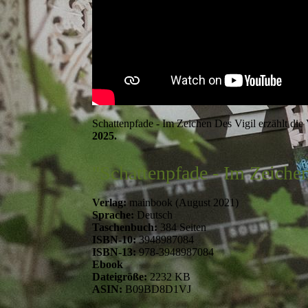
Schattenpfade - Im Zeichen Des Vigil erzählt die
2025.
"Schattenpfade - Im Zeichen
Verlag:
mainbook (August 2021)
Sprache:
Deutsch
Taschenbuch:
384 Seiten
ISBN-10:
3948987084
ISBN-13:
978-3948987084
Ebook
Dateigröße:
2232 KB
ASIN:
B09BD8D1VJ