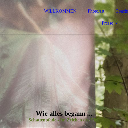
WILLKOMMEN
PhotoArt
Coach
Presse
Wie alles begann ...
Schattenpfade - Im Zeichen des Vigil